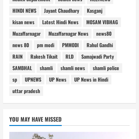
HINDI NEWS
Jayant Chaudhary
Kasganj
kisan news
Latest Hindi News
MOSAM VIBHAG
Muzaffarnagar
Muzaffarnagar News
news80
news 80
pm modi
PMMODI
Rahul Gandhi
RAIN
Rakesh Tikait
RLD
Samajwadi Party
SAMBHAL
shamli
shamli news
shamli police
sp
UPNEWS
UP News
UP News in Hindi
uttar pradesh
YOU MAY HAVE MISSED