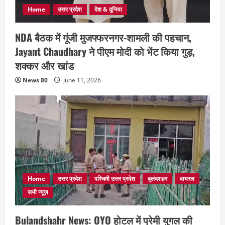
Home
उत्तर प्रदेश
देश & दुनिया
NDA बैठक में गूंजी मुजफ्फरनगर-शामली की पहचान,
Jayant Chaudhary ने पीएम मोदी को भेंट किया गुड़,
शक्कर और खांड
News 80
June 11, 2026
Home
उत्तर प्रदेश
पश्चिमी उत्तर प्रदेश
बुलंदशहर
वायरल
सभी न्यूज़
Bulandshahr News: OYO होटल में प्रेमी युगल की