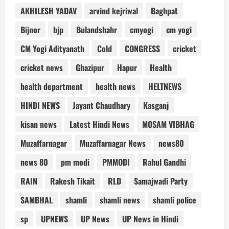
AKHILESH YADAV
arvind kejriwal
Baghpat
Bijnor
bjp
Bulandshahr
cmyogi
cm yogi
CM Yogi Adityanath
Cold
CONGRESS
cricket
cricket news
Ghazipur
Hapur
Health
health department
health news
HELTNEWS
HINDI NEWS
Jayant Chaudhary
Kasganj
kisan news
Latest Hindi News
MOSAM VIBHAG
Muzaffarnagar
Muzaffarnagar News
news80
news 80
pm modi
PMMODI
Rahul Gandhi
RAIN
Rakesh Tikait
RLD
Samajwadi Party
SAMBHAL
shamli
shamli news
shamli police
sp
UPNEWS
UP News
UP News in Hindi