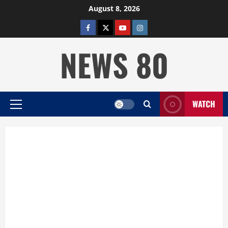
Skip
August 8, 2026
to
facebook
twitter
YOUTUBE
instagram
content
NEWS 80
WATCH
Primary
Menu