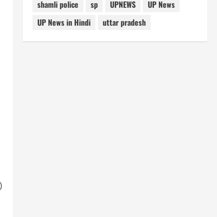
shamli police
sp
UPNEWS
UP News
UP News in Hindi
uttar pradesh
)