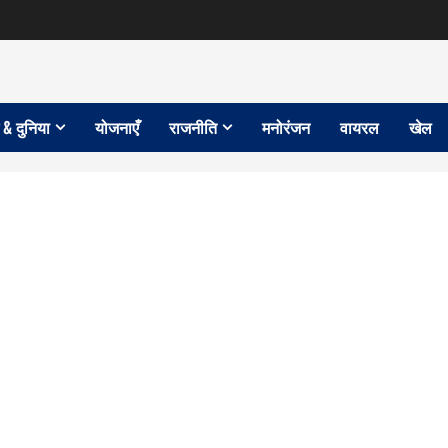
 & दुनिया
योजनाएँ
राजनीति
मनोरंजन
वायरल
खेल