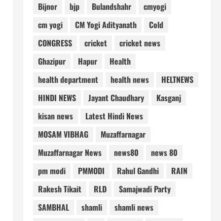
Bijnor
bjp
Bulandshahr
cmyogi
cm yogi
CM Yogi Adityanath
Cold
CONGRESS
cricket
cricket news
Ghazipur
Hapur
Health
health department
health news
HELTNEWS
HINDI NEWS
Jayant Chaudhary
Kasganj
kisan news
Latest Hindi News
MOSAM VIBHAG
Muzaffarnagar
Muzaffarnagar News
news80
news 80
pm modi
PMMODI
Rahul Gandhi
RAIN
Rakesh Tikait
RLD
Samajwadi Party
SAMBHAL
shamli
shamli news