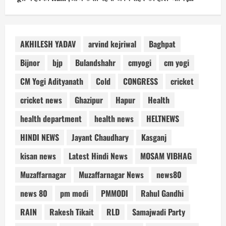
AKHILESH YADAV
arvind kejriwal
Baghpat
Bijnor
bjp
Bulandshahr
cmyogi
cm yogi
CM Yogi Adityanath
Cold
CONGRESS
cricket
cricket news
Ghazipur
Hapur
Health
health department
health news
HELTNEWS
HINDI NEWS
Jayant Chaudhary
Kasganj
kisan news
Latest Hindi News
MOSAM VIBHAG
Muzaffarnagar
Muzaffarnagar News
news80
news 80
pm modi
PMMODI
Rahul Gandhi
RAIN
Rakesh Tikait
RLD
Samajwadi Party