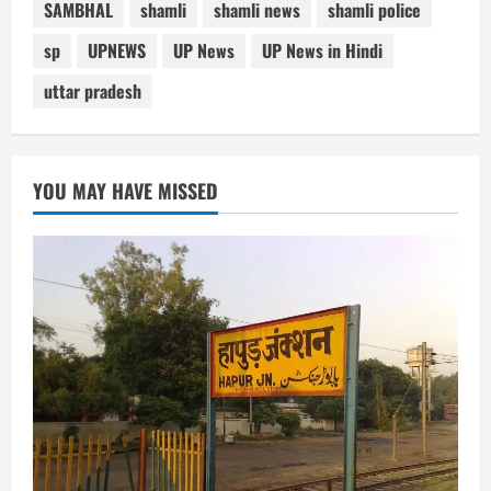
SAMBHAL
shamli
shamli news
shamli police
sp
UPNEWS
UP News
UP News in Hindi
uttar pradesh
YOU MAY HAVE MISSED