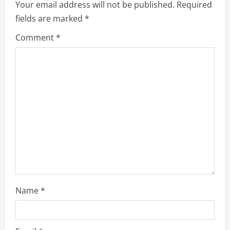
Your email address will not be published.
Required
R
fields are marked
*
e
Comment
*
a
d
i
n
g
Name
*