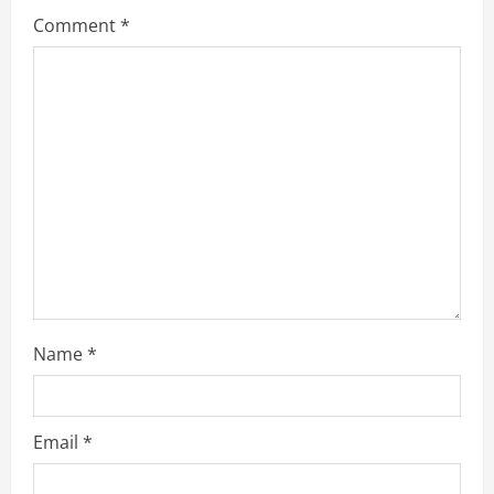
e
Comment
*
a
d
i
n
g
Name
*
Email
*