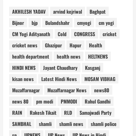
AKHILESH YADAV
arvind kejriwal
Baghpat
Bijnor
bjp
Bulandshahr
cmyogi
cm yogi
CM Yogi Adityanath
Cold
CONGRESS
cricket
cricket news
Ghazipur
Hapur
Health
health department
health news
HELTNEWS
HINDI NEWS
Jayant Chaudhary
Kasganj
kisan news
Latest Hindi News
MOSAM VIBHAG
Muzaffarnagar
Muzaffarnagar News
news80
news 80
pm modi
PMMODI
Rahul Gandhi
RAIN
Rakesh Tikait
RLD
Samajwadi Party
SAMBHAL
shamli
shamli news
shamli police
sp
UPNEWS
UP News
UP News in Hindi