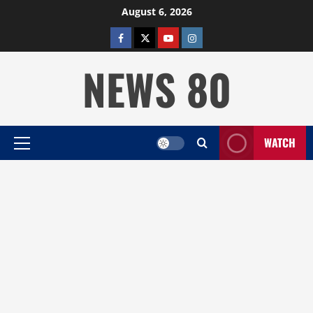
Skip
August 6, 2026
to
facebook
twitter
YOUTUBE
instagram
content
NEWS 80
WATCH
Primary
Menu