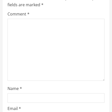
R
fields are marked
*
e
Comment
*
a
d
i
n
g
Name
*
Email
*