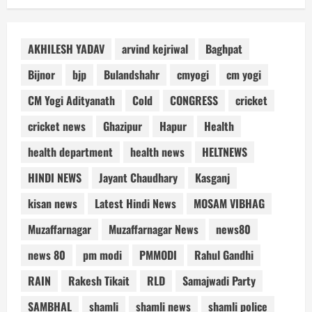
AKHILESH YADAV
arvind kejriwal
Baghpat
Bijnor
bjp
Bulandshahr
cmyogi
cm yogi
CM Yogi Adityanath
Cold
CONGRESS
cricket
cricket news
Ghazipur
Hapur
Health
health department
health news
HELTNEWS
HINDI NEWS
Jayant Chaudhary
Kasganj
kisan news
Latest Hindi News
MOSAM VIBHAG
Muzaffarnagar
Muzaffarnagar News
news80
news 80
pm modi
PMMODI
Rahul Gandhi
RAIN
Rakesh Tikait
RLD
Samajwadi Party
SAMBHAL
shamli
shamli news
shamli police