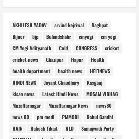
AKHILESH YADAV
arvind kejriwal
Baghpat
Bijnor
bjp
Bulandshahr
cmyogi
cm yogi
CM Yogi Adityanath
Cold
CONGRESS
cricket
cricket news
Ghazipur
Hapur
Health
health department
health news
HELTNEWS
HINDI NEWS
Jayant Chaudhary
Kasganj
kisan news
Latest Hindi News
MOSAM VIBHAG
Muzaffarnagar
Muzaffarnagar News
news80
news 80
pm modi
PMMODI
Rahul Gandhi
RAIN
Rakesh Tikait
RLD
Samajwadi Party