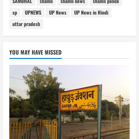
SAMBHAL
shamli
shamli news
shamli police
sp
UPNEWS
UP News
UP News in Hindi
uttar pradesh
YOU MAY HAVE MISSED