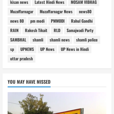
kisan news
Latest Hindi News
MOSAM VIBHAG
Muzaffarnagar
Muzaffarnagar News
news80
news 80
pm modi
PMMODI
Rahul Gandhi
RAIN
Rakesh Tikait
RLD
Samajwadi Party
SAMBHAL
shamli
shamli news
shamli police
sp
UPNEWS
UP News
UP News in Hindi
uttar pradesh
YOU MAY HAVE MISSED