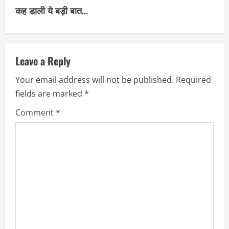
i
कह डाली ये बड़ी बात…
n
u
Leave a Reply
e
Your email address will not be published.
Required
R
fields are marked
*
e
Comment
*
a
d
i
n
g