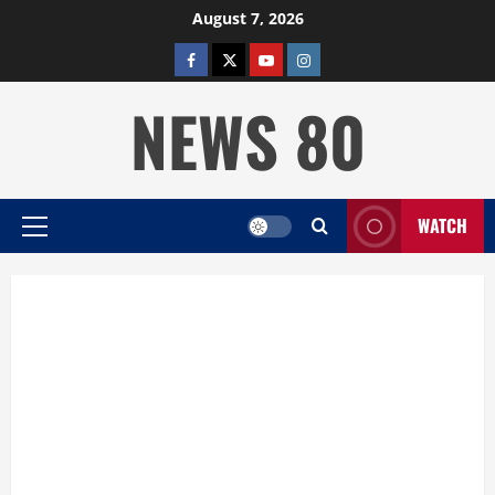
Skip
August 7, 2026
to
facebook
twitter
YOUTUBE
instagram
content
NEWS 80
WATCH
Primary
Menu