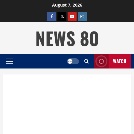
Skip
August 7, 2026
to
facebook
twitter
YOUTUBE
instagram
content
NEWS 80
WATCH
Primary
Menu