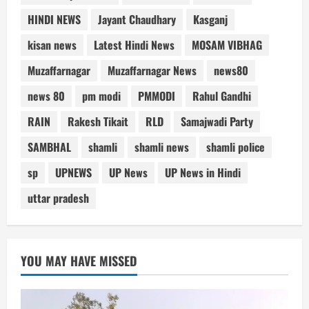
HINDI NEWS
Jayant Chaudhary
Kasganj
kisan news
Latest Hindi News
MOSAM VIBHAG
Muzaffarnagar
Muzaffarnagar News
news80
news 80
pm modi
PMMODI
Rahul Gandhi
RAIN
Rakesh Tikait
RLD
Samajwadi Party
SAMBHAL
shamli
shamli news
shamli police
sp
UPNEWS
UP News
UP News in Hindi
uttar pradesh
YOU MAY HAVE MISSED