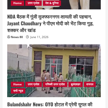
Home
उत्तर प्रदेश
देश & दुनिया
NDA बैठक में गूंजी मुजफ्फरनगर-शामली की पहचान,
Jayant Chaudhary ने पीएम मोदी को भेंट किया गुड़,
शक्कर और खांड
News 80
June 11, 2026
Home
उत्तर प्रदेश
पश्चिमी उत्तर प्रदेश
बुलंदशहर
वायरल
सभी न्यूज़
Bulandshahr News: OYO होटल में प्रेमी युगल की