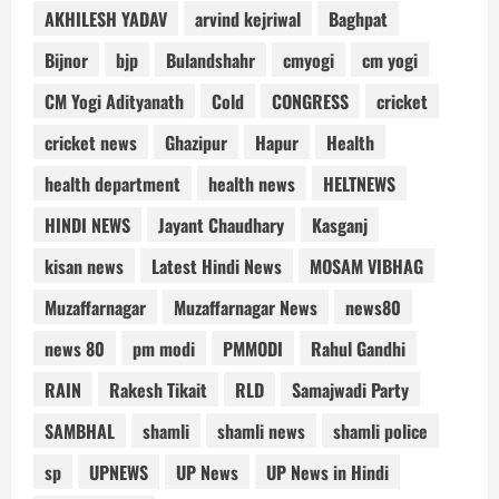
AKHILESH YADAV
arvind kejriwal
Baghpat
Bijnor
bjp
Bulandshahr
cmyogi
cm yogi
CM Yogi Adityanath
Cold
CONGRESS
cricket
cricket news
Ghazipur
Hapur
Health
health department
health news
HELTNEWS
HINDI NEWS
Jayant Chaudhary
Kasganj
kisan news
Latest Hindi News
MOSAM VIBHAG
Muzaffarnagar
Muzaffarnagar News
news80
news 80
pm modi
PMMODI
Rahul Gandhi
RAIN
Rakesh Tikait
RLD
Samajwadi Party
SAMBHAL
shamli
shamli news
shamli police
sp
UPNEWS
UP News
UP News in Hindi