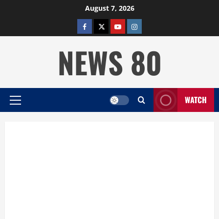
Skip
August 7, 2026
to
facebook
twitter
YOUTUBE
instagram
content
NEWS 80
WATCH
Primary
Menu