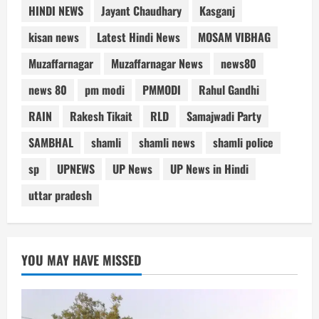
HINDI NEWS
Jayant Chaudhary
Kasganj
kisan news
Latest Hindi News
MOSAM VIBHAG
Muzaffarnagar
Muzaffarnagar News
news80
news 80
pm modi
PMMODI
Rahul Gandhi
RAIN
Rakesh Tikait
RLD
Samajwadi Party
SAMBHAL
shamli
shamli news
shamli police
sp
UPNEWS
UP News
UP News in Hindi
uttar pradesh
YOU MAY HAVE MISSED