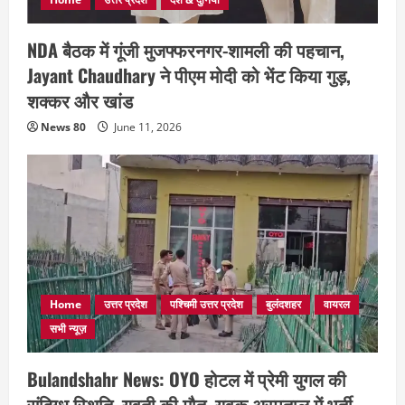
NDA बैठक में गूंजी मुजफ्फरनगर-शामली की पहचान,
Jayant Chaudhary ने पीएम मोदी को भेंट किया गुड़,
शक्कर और खांड
News 80
June 11, 2026
Home
उत्तर प्रदेश
पश्चिमी उत्तर प्रदेश
बुलंदशहर
वायरल
सभी न्यूज़
Bulandshahr News: OYO होटल में प्रेमी युगल की
संदिग्ध स्थिति, युवती की मौत, युवक अस्पताल में भर्ती