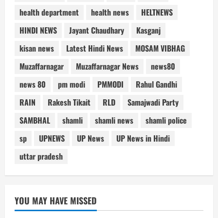
health department
health news
HELTNEWS
HINDI NEWS
Jayant Chaudhary
Kasganj
kisan news
Latest Hindi News
MOSAM VIBHAG
Muzaffarnagar
Muzaffarnagar News
news80
news 80
pm modi
PMMODI
Rahul Gandhi
RAIN
Rakesh Tikait
RLD
Samajwadi Party
SAMBHAL
shamli
shamli news
shamli police
sp
UPNEWS
UP News
UP News in Hindi
uttar pradesh
YOU MAY HAVE MISSED