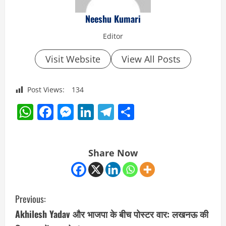
Neeshu Kumari
Editor
Visit Website
View All Posts
Post Views:
134
WhatsApp
Facebook
Messenger
LinkedIn
Telegram
Share
Share Now
C
Previous:
o
Akhilesh Yadav और भाजपा के बीच पोस्टर वार: लखनऊ की