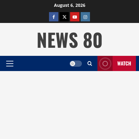
Skip
August 6, 2026
to
facebook
twitter
YOUTUBE
instagram
content
NEWS 80
WATCH
Primary
Menu