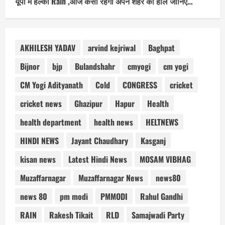
यूपी में हल्की Rain ,आज कैसा रहेगा अपने शहर का हाल जानिए…
AKHILESH YADAV
arvind kejriwal
Baghpat
Bijnor
bjp
Bulandshahr
cmyogi
cm yogi
CM Yogi Adityanath
Cold
CONGRESS
cricket
cricket news
Ghazipur
Hapur
Health
health department
health news
HELTNEWS
HINDI NEWS
Jayant Chaudhary
Kasganj
kisan news
Latest Hindi News
MOSAM VIBHAG
Muzaffarnagar
Muzaffarnagar News
news80
news 80
pm modi
PMMODI
Rahul Gandhi
RAIN
Rakesh Tikait
RLD
Samajwadi Party