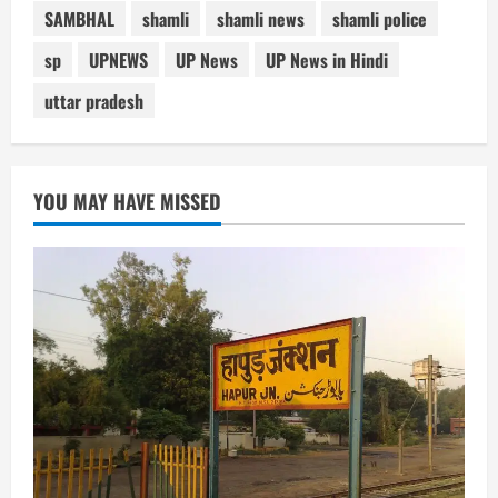
SAMBHAL
shamli
shamli news
shamli police
sp
UPNEWS
UP News
UP News in Hindi
uttar pradesh
YOU MAY HAVE MISSED