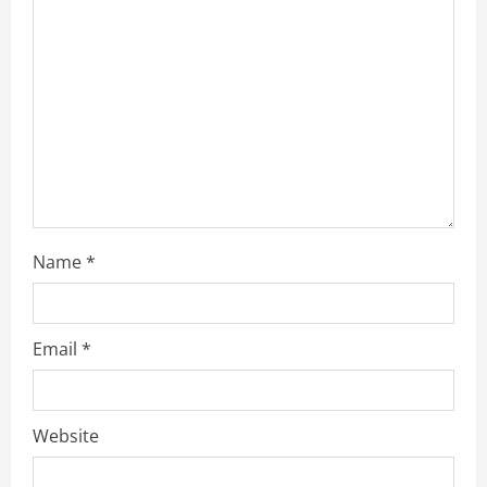
d
i
n
g
Name
*
Email
*
Website