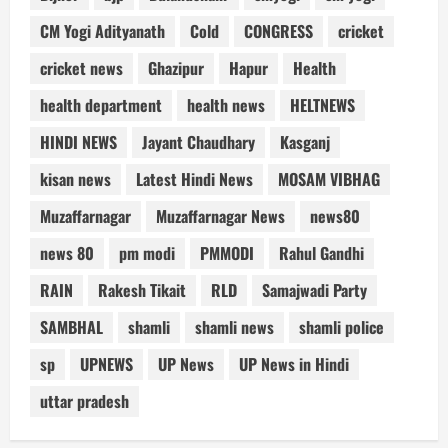
CM Yogi Adityanath
Cold
CONGRESS
cricket
cricket news
Ghazipur
Hapur
Health
health department
health news
HELTNEWS
HINDI NEWS
Jayant Chaudhary
Kasganj
kisan news
Latest Hindi News
MOSAM VIBHAG
Muzaffarnagar
Muzaffarnagar News
news80
news 80
pm modi
PMMODI
Rahul Gandhi
RAIN
Rakesh Tikait
RLD
Samajwadi Party
SAMBHAL
shamli
shamli news
shamli police
sp
UPNEWS
UP News
UP News in Hindi
uttar pradesh