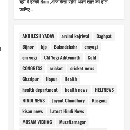
यूपी में हल्की Rain ,आज कैसा रहेगा अपने शहर का हाल
जानिए…
AKHILESH YADAV
arvind kejriwal
Baghpat
Bijnor
bjp
Bulandshahr
cmyogi
े
cm yogi
CM Yogi Adityanath
Cold
CONGRESS
cricket
cricket news
Ghazipur
Hapur
Health
health department
health news
HELTNEWS
HINDI NEWS
Jayant Chaudhary
Kasganj
kisan news
Latest Hindi News
MOSAM VIBHAG
Muzaffarnagar