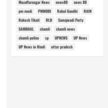
Muzaffarnagar News
news80
news 80
pm modi
PMMODI
Rahul Gandhi
RAIN
Rakesh Tikait
RLD
Samajwadi Party
SAMBHAL
shamli
shamli news
shamli police
sp
UPNEWS
UP News
UP News in Hindi
uttar pradesh