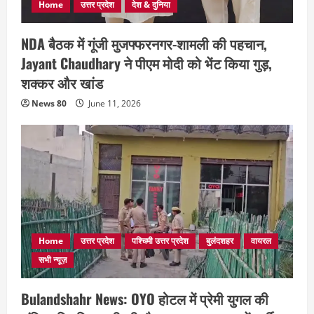
Home
उत्तर प्रदेश
देश & दुनिया
NDA बैठक में गूंजी मुजफ्फरनगर-शामली की पहचान,
Jayant Chaudhary ने पीएम मोदी को भेंट किया गुड़,
शक्कर और खांड
News 80
June 11, 2026
Home
उत्तर प्रदेश
पश्चिमी उत्तर प्रदेश
बुलंदशहर
वायरल
सभी न्यूज़
Bulandshahr News: OYO होटल में प्रेमी युगल की