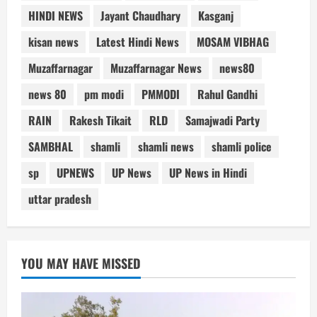
HINDI NEWS
Jayant Chaudhary
Kasganj
kisan news
Latest Hindi News
MOSAM VIBHAG
Muzaffarnagar
Muzaffarnagar News
news80
news 80
pm modi
PMMODI
Rahul Gandhi
RAIN
Rakesh Tikait
RLD
Samajwadi Party
SAMBHAL
shamli
shamli news
shamli police
sp
UPNEWS
UP News
UP News in Hindi
uttar pradesh
YOU MAY HAVE MISSED