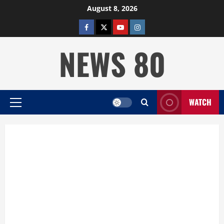
Skip
August 8, 2026
to
facebook
twitter
YOUTUBE
instagram
content
NEWS 80
WATCH
Primary
Menu