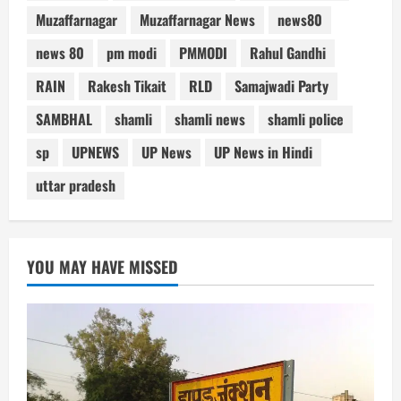
Muzaffarnagar
Muzaffarnagar News
news80
news 80
pm modi
PMMODI
Rahul Gandhi
RAIN
Rakesh Tikait
RLD
Samajwadi Party
SAMBHAL
shamli
shamli news
shamli police
sp
UPNEWS
UP News
UP News in Hindi
uttar pradesh
YOU MAY HAVE MISSED