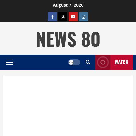
Skip
August 7, 2026
to
facebook
twitter
YOUTUBE
instagram
content
NEWS 80
WATCH
Primary
Menu