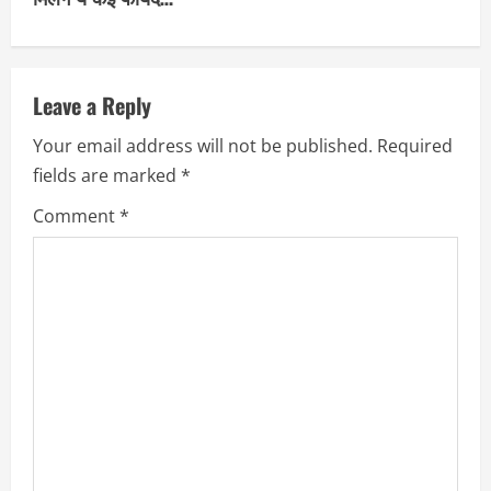
n
u
Leave a Reply
e
Your email address will not be published.
Required
R
fields are marked
*
e
Comment
*
a
d
i
n
g