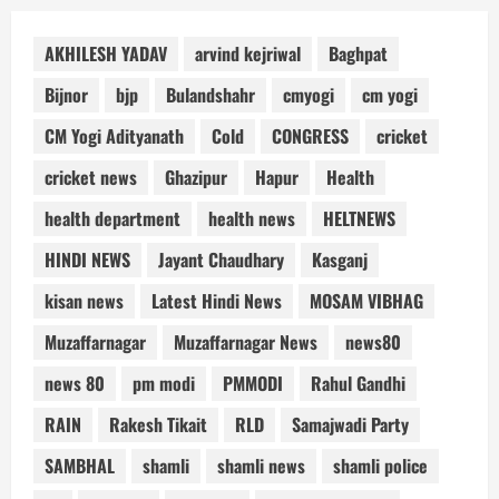
AKHILESH YADAV
arvind kejriwal
Baghpat
Bijnor
bjp
Bulandshahr
cmyogi
cm yogi
CM Yogi Adityanath
Cold
CONGRESS
cricket
cricket news
Ghazipur
Hapur
Health
health department
health news
HELTNEWS
HINDI NEWS
Jayant Chaudhary
Kasganj
kisan news
Latest Hindi News
MOSAM VIBHAG
Muzaffarnagar
Muzaffarnagar News
news80
news 80
pm modi
PMMODI
Rahul Gandhi
RAIN
Rakesh Tikait
RLD
Samajwadi Party
SAMBHAL
shamli
shamli news
shamli police