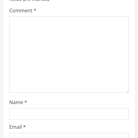
e
Comment
*
a
d
i
n
g
Name
*
Email
*