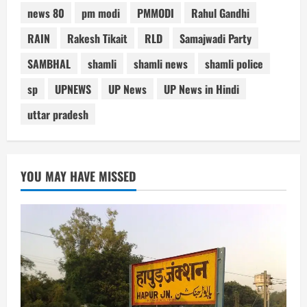
news 80
pm modi
PMMODI
Rahul Gandhi
RAIN
Rakesh Tikait
RLD
Samajwadi Party
SAMBHAL
shamli
shamli news
shamli police
sp
UPNEWS
UP News
UP News in Hindi
uttar pradesh
YOU MAY HAVE MISSED