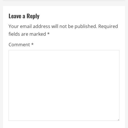
u
Leave a Reply
e
Your email address will not be published.
Required
R
fields are marked
*
e
Comment
*
a
d
i
n
g