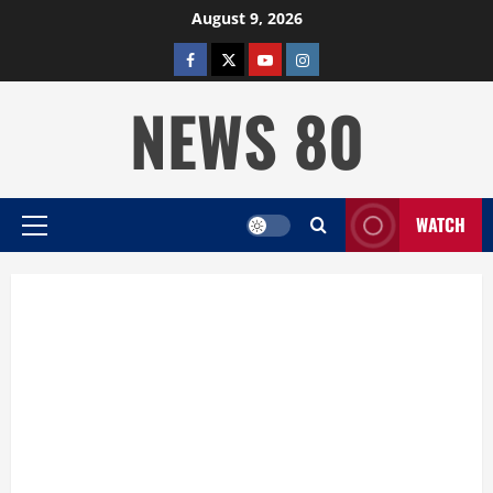
Skip
August 9, 2026
to
facebook
twitter
YOUTUBE
instagram
content
NEWS 80
WATCH
Primary
Menu