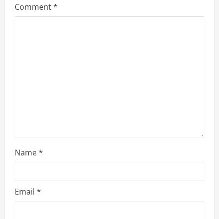
e
Comment
*
a
d
i
n
g
Name
*
Email
*