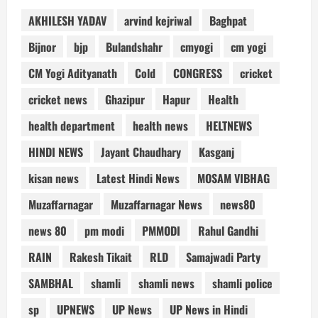
AKHILESH YADAV
arvind kejriwal
Baghpat
Bijnor
bjp
Bulandshahr
cmyogi
cm yogi
CM Yogi Adityanath
Cold
CONGRESS
cricket
cricket news
Ghazipur
Hapur
Health
health department
health news
HELTNEWS
HINDI NEWS
Jayant Chaudhary
Kasganj
kisan news
Latest Hindi News
MOSAM VIBHAG
Muzaffarnagar
Muzaffarnagar News
news80
news 80
pm modi
PMMODI
Rahul Gandhi
RAIN
Rakesh Tikait
RLD
Samajwadi Party
SAMBHAL
shamli
shamli news
shamli police
sp
UPNEWS
UP News
UP News in Hindi