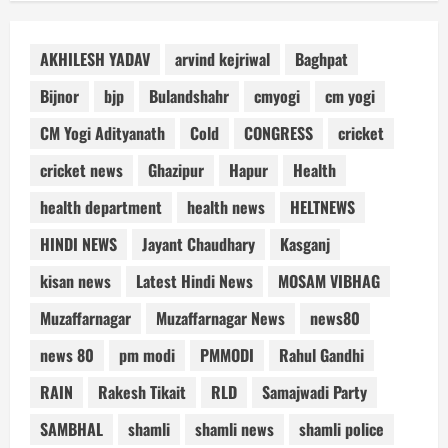
AKHILESH YADAV
arvind kejriwal
Baghpat
Bijnor
bjp
Bulandshahr
cmyogi
cm yogi
CM Yogi Adityanath
Cold
CONGRESS
cricket
cricket news
Ghazipur
Hapur
Health
health department
health news
HELTNEWS
HINDI NEWS
Jayant Chaudhary
Kasganj
kisan news
Latest Hindi News
MOSAM VIBHAG
Muzaffarnagar
Muzaffarnagar News
news80
news 80
pm modi
PMMODI
Rahul Gandhi
RAIN
Rakesh Tikait
RLD
Samajwadi Party
SAMBHAL
shamli
shamli news
shamli police