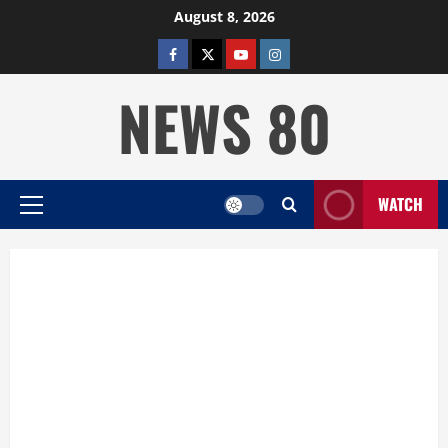
Skip
August 8, 2026
to
facebook
twitter
YOUTUBE
instagram
content
NEWS 80
WATCH
Primary
Menu