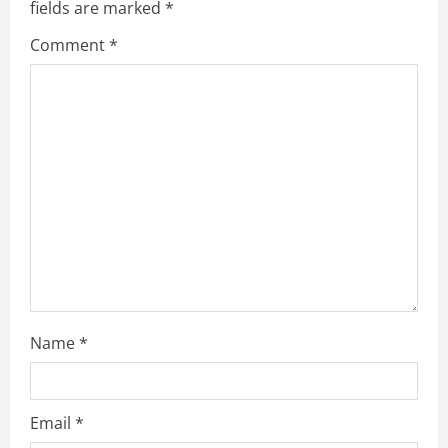
R
fields are marked
*
e
Comment
*
a
d
i
n
g
Name
*
Email
*