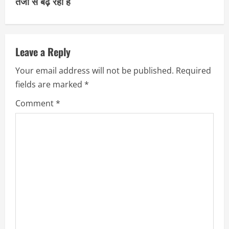
तेजी से बढ़ रहा है
n
u
Leave a Reply
e
Your email address will not be published.
Required
R
fields are marked
*
e
Comment
*
a
d
i
n
g