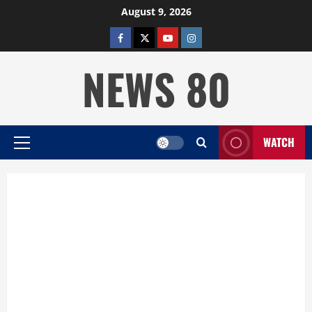
Skip
August 9, 2026
to
facebook
twitter
YOUTUBE
instagram
content
NEWS 80
WATCH
Primary
Menu