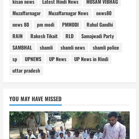
kisan news
Latest Hindi News
MOSAM VIBHAG
Muzaffarnagar
Muzaffarnagar News
news80
news 80
pm modi
PMMODI
Rahul Gandhi
RAIN
Rakesh Tikait
RLD
Samajwadi Party
SAMBHAL
shamli
shamli news
shamli police
sp
UPNEWS
UP News
UP News in Hindi
uttar pradesh
YOU MAY HAVE MISSED