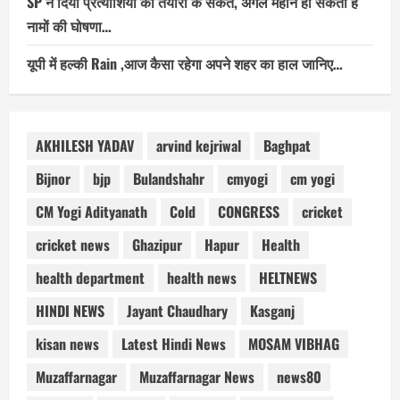
SP ने दिया प्रत्याशियों को तैयारी के संकेत, अगले महीने हो सकती है
नामों की घोषणा…
यूपी में हल्की Rain ,आज कैसा रहेगा अपने शहर का हाल जानिए…
AKHILESH YADAV
arvind kejriwal
Baghpat
Bijnor
bjp
Bulandshahr
cmyogi
cm yogi
CM Yogi Adityanath
Cold
CONGRESS
cricket
cricket news
Ghazipur
Hapur
Health
health department
health news
HELTNEWS
HINDI NEWS
Jayant Chaudhary
Kasganj
kisan news
Latest Hindi News
MOSAM VIBHAG
Muzaffarnagar
Muzaffarnagar News
news80