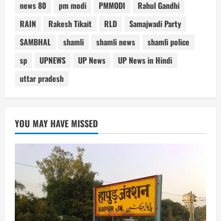
news 80
pm modi
PMMODI
Rahul Gandhi
RAIN
Rakesh Tikait
RLD
Samajwadi Party
SAMBHAL
shamli
shamli news
shamli police
sp
UPNEWS
UP News
UP News in Hindi
uttar pradesh
YOU MAY HAVE MISSED