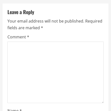
u
Leave a Reply
e
Your email address will not be published.
Required
R
fields are marked
*
e
Comment
*
a
d
i
n
g
Name
*