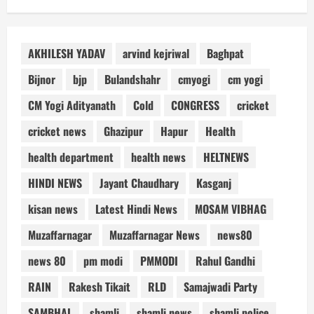
AKHILESH YADAV
arvind kejriwal
Baghpat
Bijnor
bjp
Bulandshahr
cmyogi
cm yogi
CM Yogi Adityanath
Cold
CONGRESS
cricket
cricket news
Ghazipur
Hapur
Health
health department
health news
HELTNEWS
HINDI NEWS
Jayant Chaudhary
Kasganj
kisan news
Latest Hindi News
MOSAM VIBHAG
Muzaffarnagar
Muzaffarnagar News
news80
news 80
pm modi
PMMODI
Rahul Gandhi
RAIN
Rakesh Tikait
RLD
Samajwadi Party
SAMBHAL
shamli
shamli news
shamli police