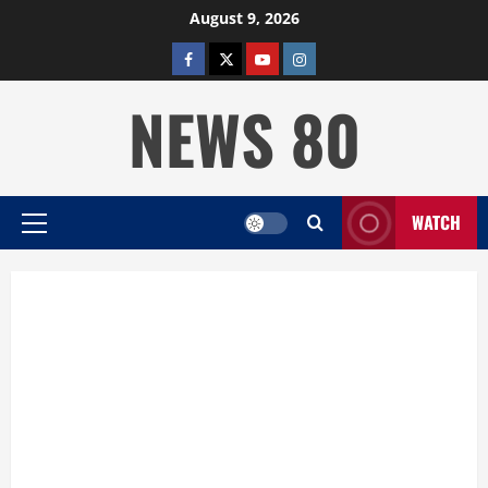
Skip
August 9, 2026
to
facebook
twitter
YOUTUBE
instagram
content
NEWS 80
WATCH
Primary
Menu