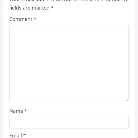
R
fields are marked
*
e
Comment
*
a
d
i
n
g
Name
*
Email
*