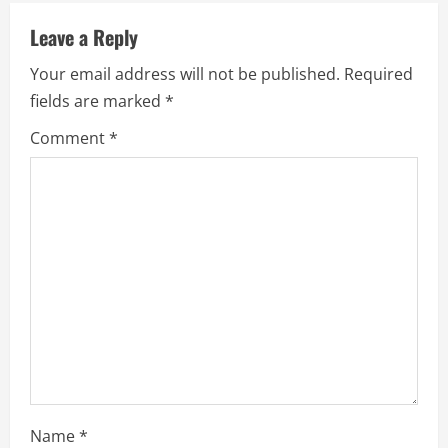
u
Leave a Reply
e
Your email address will not be published.
Required
R
fields are marked
*
e
Comment
*
a
d
i
n
g
Name
*