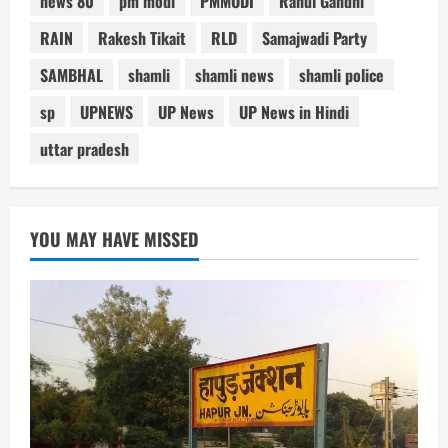
news 80
pm modi
PMMODI
Rahul Gandhi
RAIN
Rakesh Tikait
RLD
Samajwadi Party
SAMBHAL
shamli
shamli news
shamli police
sp
UPNEWS
UP News
UP News in Hindi
uttar pradesh
YOU MAY HAVE MISSED