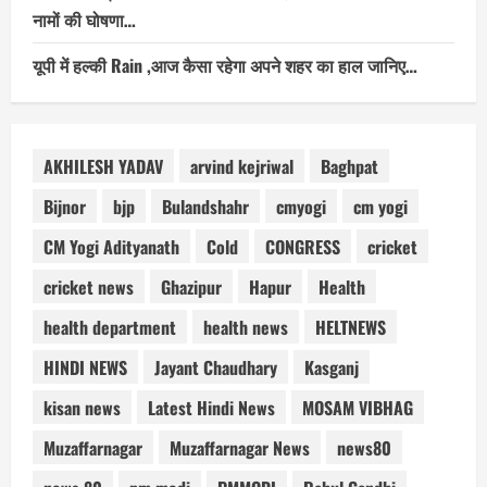
नामों की घोषणा…
यूपी में हल्की Rain ,आज कैसा रहेगा अपने शहर का हाल जानिए…
AKHILESH YADAV
arvind kejriwal
Baghpat
Bijnor
bjp
Bulandshahr
cmyogi
cm yogi
CM Yogi Adityanath
Cold
CONGRESS
cricket
cricket news
Ghazipur
Hapur
Health
health department
health news
HELTNEWS
HINDI NEWS
Jayant Chaudhary
Kasganj
kisan news
Latest Hindi News
MOSAM VIBHAG
Muzaffarnagar
Muzaffarnagar News
news80