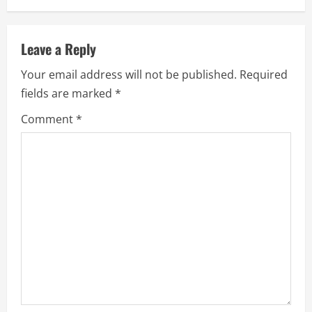
n
u
Leave a Reply
Your email address will not be published.
Required
e
fields are marked
*
R
Comment
*
e
a
d
i
n
g