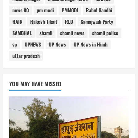
news 80
pm modi
PMMODI
Rahul Gandhi
RAIN
Rakesh Tikait
RLD
Samajwadi Party
SAMBHAL
shamli
shamli news
shamli police
sp
UPNEWS
UP News
UP News in Hindi
uttar pradesh
YOU MAY HAVE MISSED