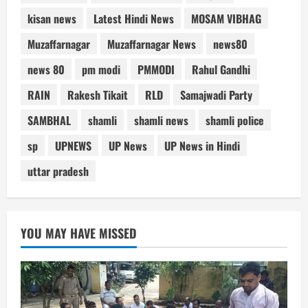
kisan news
Latest Hindi News
MOSAM VIBHAG
Muzaffarnagar
Muzaffarnagar News
news80
news 80
pm modi
PMMODI
Rahul Gandhi
RAIN
Rakesh Tikait
RLD
Samajwadi Party
SAMBHAL
shamli
shamli news
shamli police
sp
UPNEWS
UP News
UP News in Hindi
uttar pradesh
YOU MAY HAVE MISSED