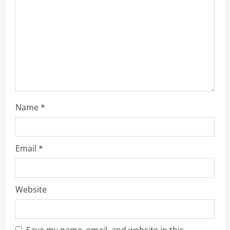
i
n
g
Name
*
Email
*
Website