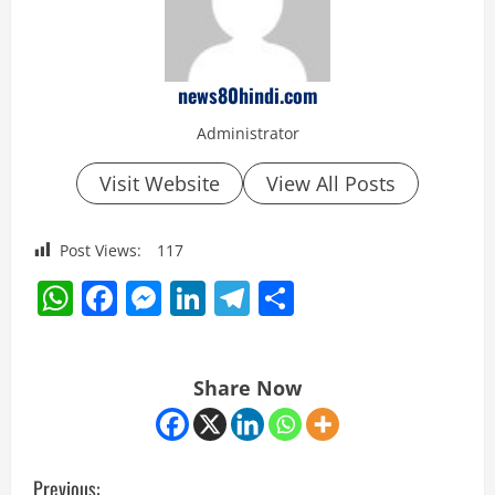
news80hindi.com
Administrator
Visit Website
View All Posts
Post Views:
117
WhatsApp
Facebook
Messenger
LinkedIn
Telegram
Share
Share Now
C
Previous: