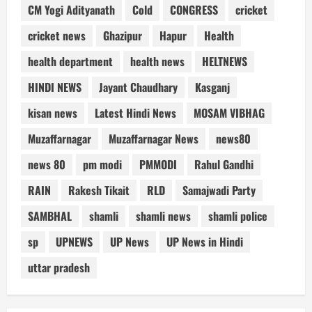
CM Yogi Adityanath
Cold
CONGRESS
cricket
cricket news
Ghazipur
Hapur
Health
health department
health news
HELTNEWS
HINDI NEWS
Jayant Chaudhary
Kasganj
kisan news
Latest Hindi News
MOSAM VIBHAG
Muzaffarnagar
Muzaffarnagar News
news80
news 80
pm modi
PMMODI
Rahul Gandhi
RAIN
Rakesh Tikait
RLD
Samajwadi Party
SAMBHAL
shamli
shamli news
shamli police
sp
UPNEWS
UP News
UP News in Hindi
uttar pradesh