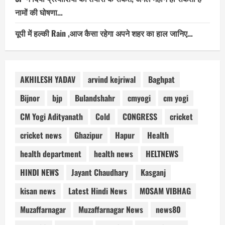
नामों की घोषणा…
यूपी में हल्की Rain ,आज कैसा रहेगा अपने शहर का हाल जानिए…
AKHILESH YADAV
arvind kejriwal
Baghpat
Bijnor
bjp
Bulandshahr
cmyogi
cm yogi
CM Yogi Adityanath
Cold
CONGRESS
cricket
cricket news
Ghazipur
Hapur
Health
health department
health news
HELTNEWS
HINDI NEWS
Jayant Chaudhary
Kasganj
kisan news
Latest Hindi News
MOSAM VIBHAG
Muzaffarnagar
Muzaffarnagar News
news80