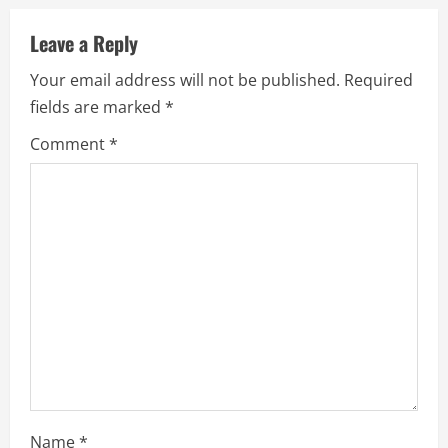
u
Leave a Reply
e
Your email address will not be published.
Required
R
fields are marked
*
e
Comment
*
a
d
i
n
g
Name
*