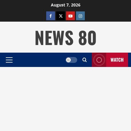
Skip
August 7, 2026
to
facebook
twitter
YOUTUBE
instagram
content
NEWS 80
WATCH
Primary
Menu