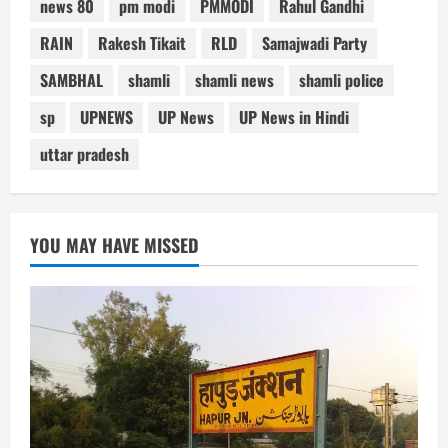
news 80
pm modi
PMMODI
Rahul Gandhi
RAIN
Rakesh Tikait
RLD
Samajwadi Party
SAMBHAL
shamli
shamli news
shamli police
sp
UPNEWS
UP News
UP News in Hindi
uttar pradesh
YOU MAY HAVE MISSED