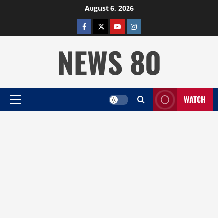
Skip
August 6, 2026
to
facebook
twitter
YOUTUBE
instagram
content
NEWS 80
WATCH
Primary
Menu