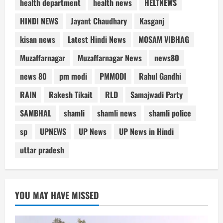
health department
health news
HELTNEWS
HINDI NEWS
Jayant Chaudhary
Kasganj
kisan news
Latest Hindi News
MOSAM VIBHAG
Muzaffarnagar
Muzaffarnagar News
news80
news 80
pm modi
PMMODI
Rahul Gandhi
RAIN
Rakesh Tikait
RLD
Samajwadi Party
SAMBHAL
shamli
shamli news
shamli police
sp
UPNEWS
UP News
UP News in Hindi
uttar pradesh
YOU MAY HAVE MISSED