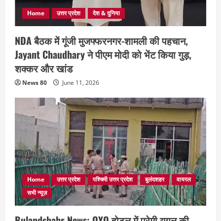
Home
उत्तर प्रदेश
देश & दुनिया
NDA बैठक में गूंजी मुजफ्फरनगर-शामली की पहचान,
Jayant Chaudhary ने पीएम मोदी को भेंट किया गुड़,
शक्कर और खांड
News 80
June 11, 2026
Home
उत्तर प्रदेश
पश्चिमी उत्तर प्रदेश
बुलंदशहर
वायरल
सभी न्यूज़
Bulandshahr News: OYO होटल में प्रेमी युगल की