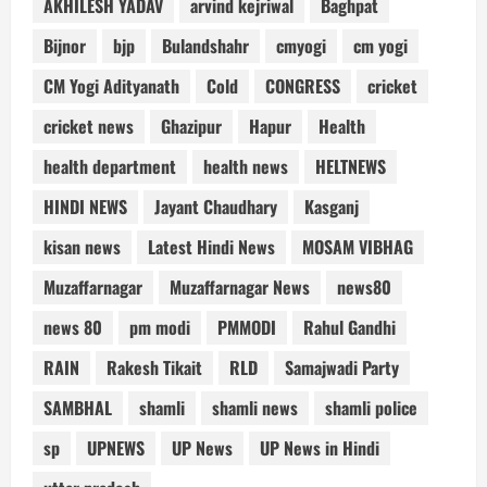
AKHILESH YADAV
arvind kejriwal
Baghpat
Bijnor
bjp
Bulandshahr
cmyogi
cm yogi
CM Yogi Adityanath
Cold
CONGRESS
cricket
cricket news
Ghazipur
Hapur
Health
health department
health news
HELTNEWS
HINDI NEWS
Jayant Chaudhary
Kasganj
kisan news
Latest Hindi News
MOSAM VIBHAG
Muzaffarnagar
Muzaffarnagar News
news80
news 80
pm modi
PMMODI
Rahul Gandhi
RAIN
Rakesh Tikait
RLD
Samajwadi Party
SAMBHAL
shamli
shamli news
shamli police
sp
UPNEWS
UP News
UP News in Hindi