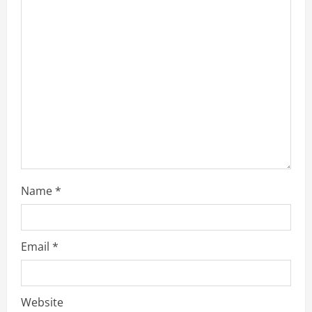
a
d
i
n
g
Name
*
Email
*
Website