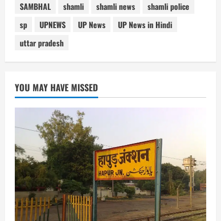
SAMBHAL
shamli
shamli news
shamli police
sp
UPNEWS
UP News
UP News in Hindi
uttar pradesh
YOU MAY HAVE MISSED