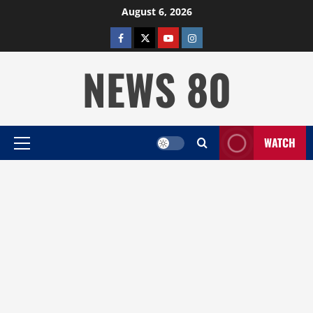
Skip
August 6, 2026
to
facebook
twitter
YOUTUBE
instagram
content
NEWS 80
WATCH
Primary
Menu