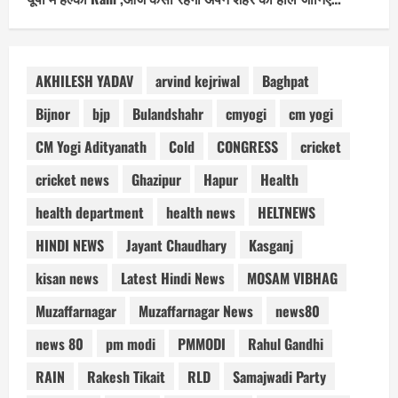
AKHILESH YADAV
arvind kejriwal
Baghpat
Bijnor
bjp
Bulandshahr
cmyogi
cm yogi
CM Yogi Adityanath
Cold
CONGRESS
cricket
cricket news
Ghazipur
Hapur
Health
health department
health news
HELTNEWS
HINDI NEWS
Jayant Chaudhary
Kasganj
kisan news
Latest Hindi News
MOSAM VIBHAG
Muzaffarnagar
Muzaffarnagar News
news80
news 80
pm modi
PMMODI
Rahul Gandhi
RAIN
Rakesh Tikait
RLD
Samajwadi Party