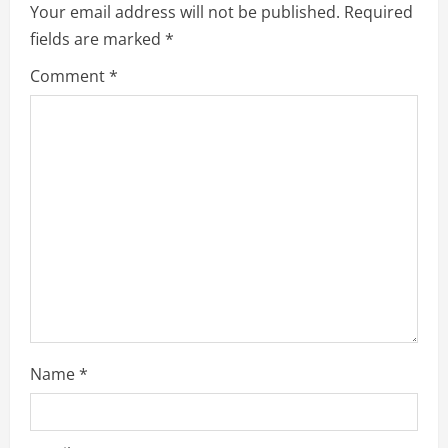
Your email address will not be published.
Required
R
fields are marked
*
e
Comment
*
a
d
i
n
g
Name
*