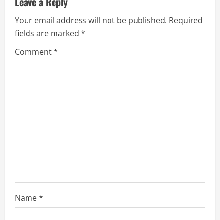
Leave a Reply
e
Your email address will not be published.
Required
R
fields are marked
*
e
Comment
*
a
d
i
n
g
Name
*