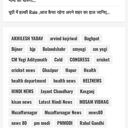
यूपी में हल्की Rain ,आज कैसा रहेगा अपने शहर का हाल जानिए…
AKHILESH YADAV
arvind kejriwal
Baghpat
Bijnor
bjp
Bulandshahr
cmyogi
cm yogi
CM Yogi Adityanath
Cold
CONGRESS
cricket
cricket news
Ghazipur
Hapur
Health
health department
health news
HELTNEWS
HINDI NEWS
Jayant Chaudhary
Kasganj
kisan news
Latest Hindi News
MOSAM VIBHAG
Muzaffarnagar
Muzaffarnagar News
news80
news 80
pm modi
PMMODI
Rahul Gandhi