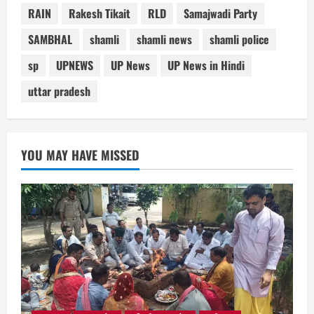
RAIN
Rakesh Tikait
RLD
Samajwadi Party
SAMBHAL
shamli
shamli news
shamli police
sp
UPNEWS
UP News
UP News in Hindi
uttar pradesh
YOU MAY HAVE MISSED