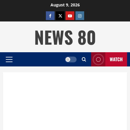
Skip
August 9, 2026
to
facebook
twitter
YOUTUBE
instagram
content
NEWS 80
WATCH
Primary
Menu