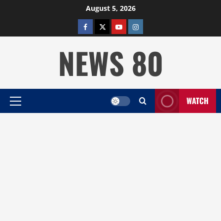
Skip
August 5, 2026
to
facebook
twitter
YOUTUBE
instagram
content
NEWS 80
WATCH
Primary
Menu