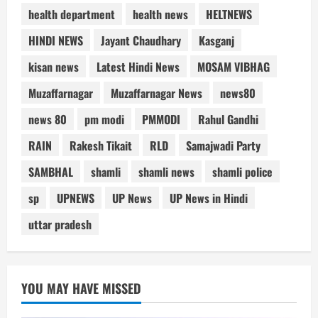
health department
health news
HELTNEWS
HINDI NEWS
Jayant Chaudhary
Kasganj
kisan news
Latest Hindi News
MOSAM VIBHAG
Muzaffarnagar
Muzaffarnagar News
news80
news 80
pm modi
PMMODI
Rahul Gandhi
RAIN
Rakesh Tikait
RLD
Samajwadi Party
SAMBHAL
shamli
shamli news
shamli police
sp
UPNEWS
UP News
UP News in Hindi
uttar pradesh
YOU MAY HAVE MISSED