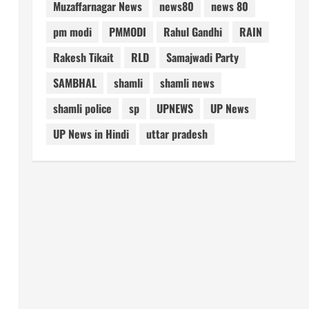
Muzaffarnagar News
news80
news 80
pm modi
PMMODI
Rahul Gandhi
RAIN
Rakesh Tikait
RLD
Samajwadi Party
SAMBHAL
shamli
shamli news
shamli police
sp
UPNEWS
UP News
UP News in Hindi
uttar pradesh