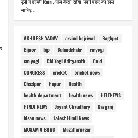
यूपी में हल्की Rain ,आज कैसा रहेगा अपने शहर का हाल
जानिए…
AKHILESH YADAV
arvind kejriwal
Baghpat
े
Bijnor
bjp
Bulandshahr
cmyogi
cm yogi
CM Yogi Adityanath
Cold
CONGRESS
cricket
cricket news
Ghazipur
Hapur
Health
health department
health news
HELTNEWS
HINDI NEWS
Jayant Chaudhary
Kasganj
kisan news
Latest Hindi News
MOSAM VIBHAG
Muzaffarnagar