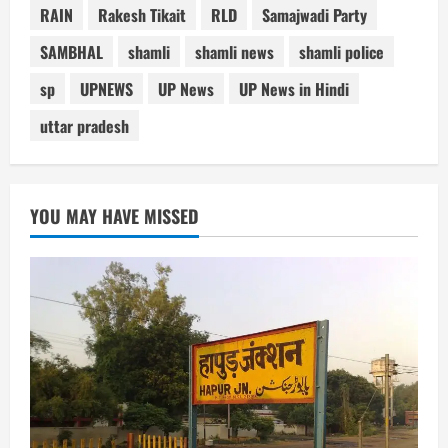
RAIN
Rakesh Tikait
RLD
Samajwadi Party
SAMBHAL
shamli
shamli news
shamli police
sp
UPNEWS
UP News
UP News in Hindi
uttar pradesh
YOU MAY HAVE MISSED