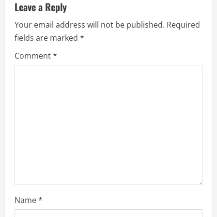
Leave a Reply
e
Your email address will not be published.
Required
R
fields are marked
*
e
Comment
*
a
d
i
n
g
Name
*