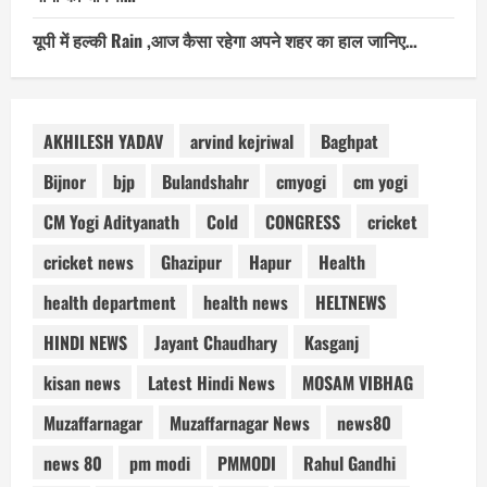
यूपी में हल्की Rain ,आज कैसा रहेगा अपने शहर का हाल जानिए…
AKHILESH YADAV
arvind kejriwal
Baghpat
Bijnor
bjp
Bulandshahr
cmyogi
cm yogi
CM Yogi Adityanath
Cold
CONGRESS
cricket
cricket news
Ghazipur
Hapur
Health
health department
health news
HELTNEWS
HINDI NEWS
Jayant Chaudhary
Kasganj
kisan news
Latest Hindi News
MOSAM VIBHAG
Muzaffarnagar
Muzaffarnagar News
news80
news 80
pm modi
PMMODI
Rahul Gandhi