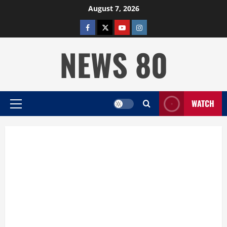
Skip
August 7, 2026
to
facebook
twitter
YOUTUBE
instagram
content
NEWS 80
WATCH
Primary
Menu