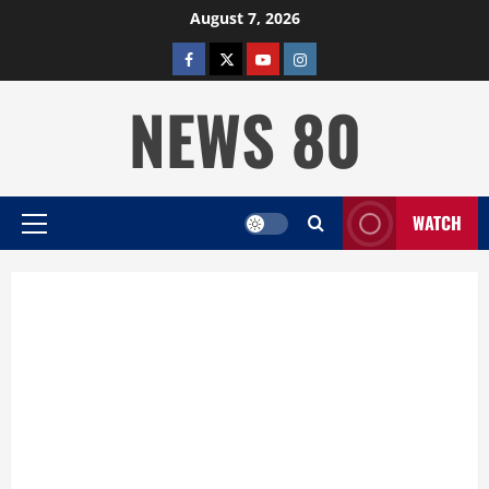
Skip
August 7, 2026
to
facebook
twitter
YOUTUBE
instagram
content
NEWS 80
WATCH
Primary
Menu