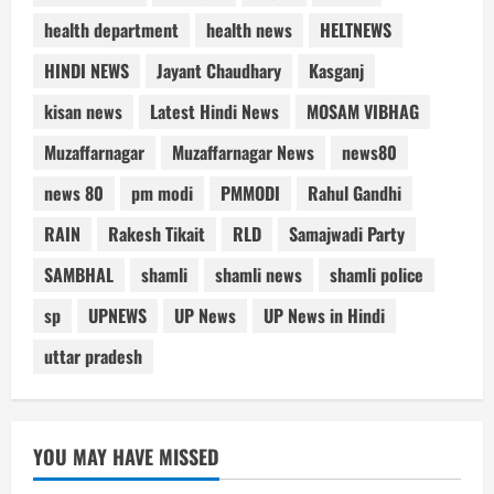
health department
health news
HELTNEWS
HINDI NEWS
Jayant Chaudhary
Kasganj
kisan news
Latest Hindi News
MOSAM VIBHAG
Muzaffarnagar
Muzaffarnagar News
news80
news 80
pm modi
PMMODI
Rahul Gandhi
RAIN
Rakesh Tikait
RLD
Samajwadi Party
SAMBHAL
shamli
shamli news
shamli police
sp
UPNEWS
UP News
UP News in Hindi
uttar pradesh
YOU MAY HAVE MISSED