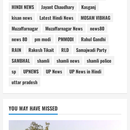
HINDI NEWS
Jayant Chaudhary
Kasganj
kisan news
Latest Hindi News
MOSAM VIBHAG
Muzaffarnagar
Muzaffarnagar News
news80
news 80
pm modi
PMMODI
Rahul Gandhi
RAIN
Rakesh Tikait
RLD
Samajwadi Party
SAMBHAL
shamli
shamli news
shamli police
sp
UPNEWS
UP News
UP News in Hindi
uttar pradesh
YOU MAY HAVE MISSED