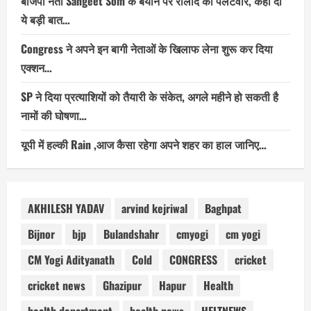
बीजेपी नेता Sangeet Som के बयान पर रालोद का पलटवार, कही दी
ये बड़ी बात…
Congress ने अपने इन बागी नेताओं के खिलाफ लेना शुरू कर दिया
एक्शन…
SP ने दिया प्रत्याशियों को तैयारी के संकेत, अगले महीने हो सकती है
नामों की घोषणा…
यूपी में हल्की Rain ,आज कैसा रहेगा अपने शहर का हाल जानिए…
AKHILESH YADAV
arvind kejriwal
Baghpat
Bijnor
bjp
Bulandshahr
cmyogi
cm yogi
CM Yogi Adityanath
Cold
CONGRESS
cricket
cricket news
Ghazipur
Hapur
Health