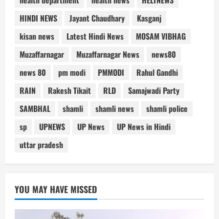
health department
health news
HELTNEWS
HINDI NEWS
Jayant Chaudhary
Kasganj
kisan news
Latest Hindi News
MOSAM VIBHAG
Muzaffarnagar
Muzaffarnagar News
news80
news 80
pm modi
PMMODI
Rahul Gandhi
RAIN
Rakesh Tikait
RLD
Samajwadi Party
SAMBHAL
shamli
shamli news
shamli police
sp
UPNEWS
UP News
UP News in Hindi
uttar pradesh
YOU MAY HAVE MISSED