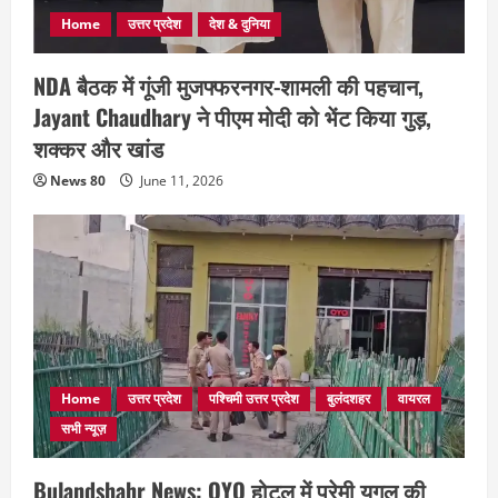
Home
उत्तर प्रदेश
देश & दुनिया
NDA बैठक में गूंजी मुजफ्फरनगर-शामली की पहचान,
Jayant Chaudhary ने पीएम मोदी को भेंट किया गुड़,
शक्कर और खांड
News 80
June 11, 2026
Home
उत्तर प्रदेश
पश्चिमी उत्तर प्रदेश
बुलंदशहर
वायरल
सभी न्यूज़
Bulandshahr News: OYO होटल में प्रेमी युगल की