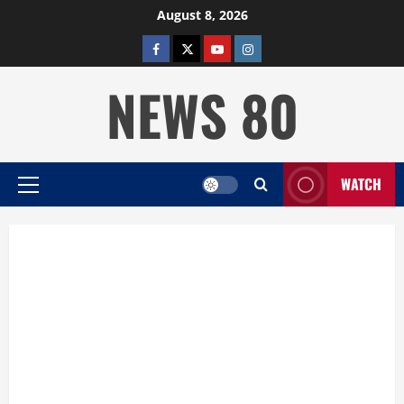
Skip
August 8, 2026
to
facebook
twitter
YOUTUBE
instagram
content
NEWS 80
WATCH
Primary
Menu