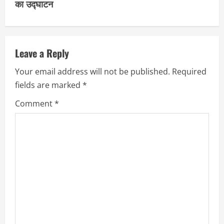
का उद्घाटन
n
u
Leave a Reply
e
Your email address will not be published.
Required
R
fields are marked
*
e
Comment
*
a
d
i
n
g