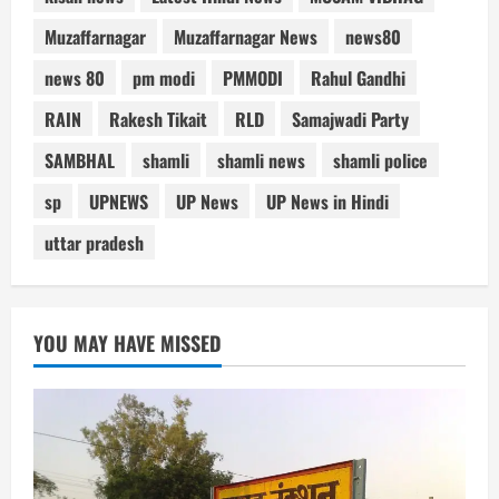
Muzaffarnagar
Muzaffarnagar News
news80
news 80
pm modi
PMMODI
Rahul Gandhi
RAIN
Rakesh Tikait
RLD
Samajwadi Party
SAMBHAL
shamli
shamli news
shamli police
sp
UPNEWS
UP News
UP News in Hindi
uttar pradesh
YOU MAY HAVE MISSED