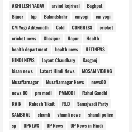
AKHILESH YADAV
arvind kejriwal
Baghpat
Bijnor
bjp
Bulandshahr
cmyogi
cm yogi
CM Yogi Adityanath
Cold
CONGRESS
cricket
cricket news
Ghazipur
Hapur
Health
health department
health news
HELTNEWS
HINDI NEWS
Jayant Chaudhary
Kasganj
kisan news
Latest Hindi News
MOSAM VIBHAG
Muzaffarnagar
Muzaffarnagar News
news80
news 80
pm modi
PMMODI
Rahul Gandhi
RAIN
Rakesh Tikait
RLD
Samajwadi Party
SAMBHAL
shamli
shamli news
shamli police
sp
UPNEWS
UP News
UP News in Hindi