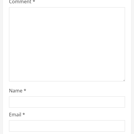
e
Comment
*
a
d
i
n
g
Name
*
Email
*