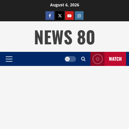
Skip
August 6, 2026
to
facebook
twitter
YOUTUBE
instagram
content
NEWS 80
WATCH
Primary
Menu