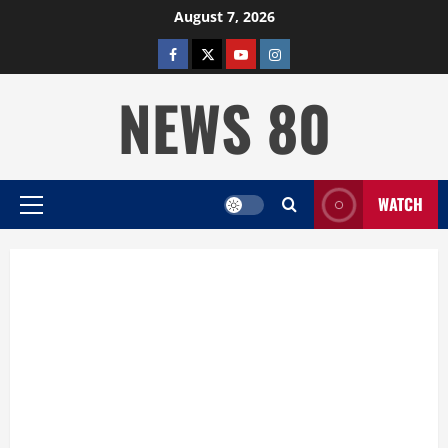
Skip
August 7, 2026
to
facebook
twitter
YOUTUBE
instagram
content
NEWS 80
WATCH
Primary
Menu