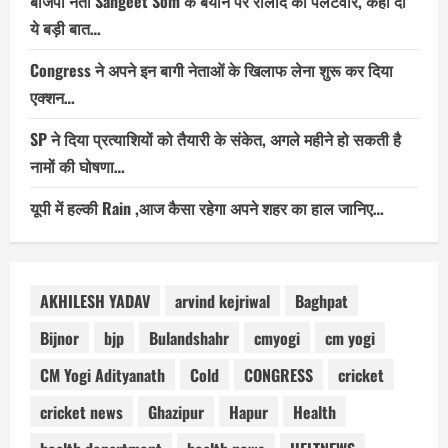
बीजेपी नेता Sangeet Som के बयान पर रालोद का पलटवार, कही दी
ये बड़ी बात…
Congress ने अपने इन बागी नेताओं के खिलाफ लेना शुरू कर दिया
एक्शन…
SP ने दिया प्रत्याशियों को तैयारी के संकेत, अगले महीने हो सकती है
नामों की घोषणा…
यूपी में हल्की Rain ,आज कैसा रहेगा अपने शहर का हाल जानिए…
AKHILESH YADAV
arvind kejriwal
Baghpat
Bijnor
bjp
Bulandshahr
cmyogi
cm yogi
CM Yogi Adityanath
Cold
CONGRESS
cricket
cricket news
Ghazipur
Hapur
Health