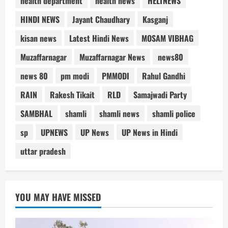
health department
health news
HELTNEWS
HINDI NEWS
Jayant Chaudhary
Kasganj
kisan news
Latest Hindi News
MOSAM VIBHAG
Muzaffarnagar
Muzaffarnagar News
news80
news 80
pm modi
PMMODI
Rahul Gandhi
RAIN
Rakesh Tikait
RLD
Samajwadi Party
SAMBHAL
shamli
shamli news
shamli police
sp
UPNEWS
UP News
UP News in Hindi
uttar pradesh
YOU MAY HAVE MISSED