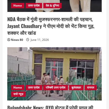
Home
उत्तर प्रदेश
देश & दुनिया
NDA बैठक में गूंजी मुजफ्फरनगर-शामली की पहचान,
Jayant Chaudhary ने पीएम मोदी को भेंट किया गुड़,
शक्कर और खांड
News 80
June 11, 2026
Home
उत्तर प्रदेश
पश्चिमी उत्तर प्रदेश
बुलंदशहर
वायरल
सभी न्यूज़
Bulandshahr News: OYO होटल में प्रेमी युगल की