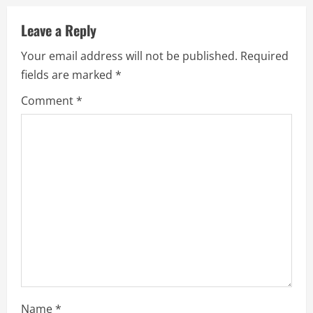
u
Leave a Reply
e
Your email address will not be published.
Required
R
fields are marked
*
e
Comment
*
a
d
i
n
g
Name
*