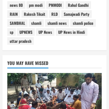
news 80
pm modi
PMMODI
Rahul Gandhi
RAIN
Rakesh Tikait
RLD
Samajwadi Party
SAMBHAL
shamli
shamli news
shamli police
sp
UPNEWS
UP News
UP News in Hindi
uttar pradesh
YOU MAY HAVE MISSED