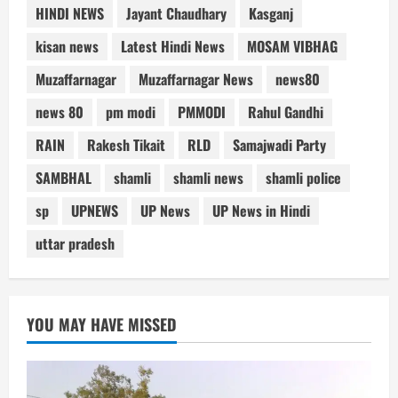
HINDI NEWS
Jayant Chaudhary
Kasganj
kisan news
Latest Hindi News
MOSAM VIBHAG
Muzaffarnagar
Muzaffarnagar News
news80
news 80
pm modi
PMMODI
Rahul Gandhi
RAIN
Rakesh Tikait
RLD
Samajwadi Party
SAMBHAL
shamli
shamli news
shamli police
sp
UPNEWS
UP News
UP News in Hindi
uttar pradesh
YOU MAY HAVE MISSED