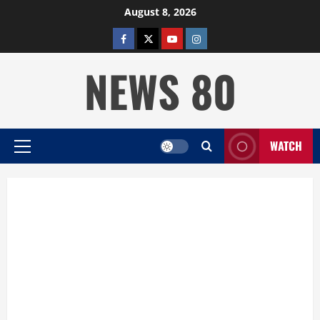
Skip
August 8, 2026
to
facebook
twitter
YOUTUBE
instagram
content
NEWS 80
WATCH
Primary
Menu