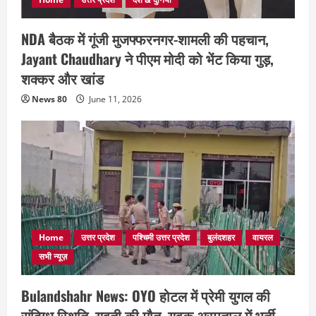
NDA बैठक में गूंजी मुजफ्फरनगर-शामली की पहचान,
Jayant Chaudhary ने पीएम मोदी को भेंट किया गुड़,
शक्कर और खांड
News 80
June 11, 2026
Home
उत्तर प्रदेश
पश्चिमी उत्तर प्रदेश
बुलंदशहर
वायरल
सभी न्यूज़
Bulandshahr News: OYO होटल में प्रेमी युगल की
संदिग्ध स्थिति, युवती की मौत, युवक अस्पताल में भर्ती