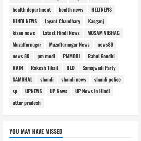
health department
health news
HELTNEWS
HINDI NEWS
Jayant Chaudhary
Kasganj
kisan news
Latest Hindi News
MOSAM VIBHAG
Muzaffarnagar
Muzaffarnagar News
news80
news 80
pm modi
PMMODI
Rahul Gandhi
RAIN
Rakesh Tikait
RLD
Samajwadi Party
SAMBHAL
shamli
shamli news
shamli police
sp
UPNEWS
UP News
UP News in Hindi
uttar pradesh
YOU MAY HAVE MISSED