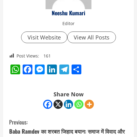
Neeshu Kumari
Editor
Visit Website
View All Posts
Post Views:
161
WhatsApp
Facebook
Messenger
LinkedIn
Telegram
Share
Share Now
C
Previous:
o
Baba Ramdev का शरबत जिहाद बयान: समाज में विवाद और