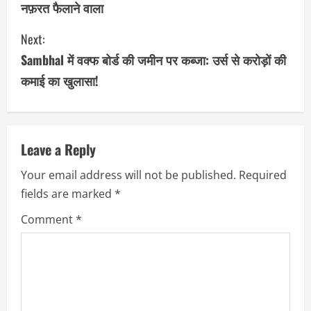
नफ़रत फैलाने वाला
n
Next:
t
Sambhal में वक्फ बोर्ड की जमीन पर कब्जा: उर्स से करोड़ों की
i
कमाई का खुलासा!
n
u
Leave a Reply
e
Your email address will not be published.
Required
R
fields are marked
*
e
Comment
*
a
d
i