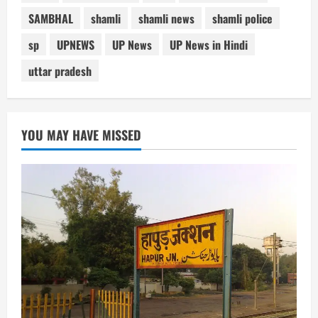
SAMBHAL
shamli
shamli news
shamli police
sp
UPNEWS
UP News
UP News in Hindi
uttar pradesh
YOU MAY HAVE MISSED