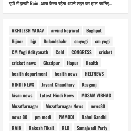
यूपी में हल्की Rain ,आज कैसा रहेगा अपने शहर का हाल जानिए…
AKHILESH YADAV
arvind kejriwal
Baghpat
Bijnor
bjp
Bulandshahr
cmyogi
cm yogi
CM Yogi Adityanath
Cold
CONGRESS
cricket
cricket news
Ghazipur
Hapur
Health
health department
health news
HELTNEWS
HINDI NEWS
Jayant Chaudhary
Kasganj
kisan news
Latest Hindi News
MOSAM VIBHAG
Muzaffarnagar
Muzaffarnagar News
news80
news 80
pm modi
PMMODI
Rahul Gandhi
RAIN
Rakesh Tikait
RLD
Samajwadi Party