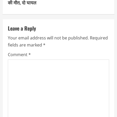
i
की मौत, दो घायल
n
u
Leave a Reply
e
Your email address will not be published.
Required
R
fields are marked
*
e
Comment
*
a
d
i
n
g