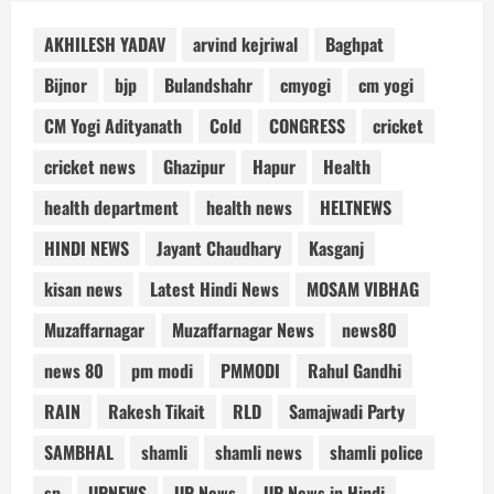
AKHILESH YADAV
arvind kejriwal
Baghpat
Bijnor
bjp
Bulandshahr
cmyogi
cm yogi
CM Yogi Adityanath
Cold
CONGRESS
cricket
cricket news
Ghazipur
Hapur
Health
health department
health news
HELTNEWS
HINDI NEWS
Jayant Chaudhary
Kasganj
kisan news
Latest Hindi News
MOSAM VIBHAG
Muzaffarnagar
Muzaffarnagar News
news80
news 80
pm modi
PMMODI
Rahul Gandhi
RAIN
Rakesh Tikait
RLD
Samajwadi Party
SAMBHAL
shamli
shamli news
shamli police
sp
UPNEWS
UP News
UP News in Hindi