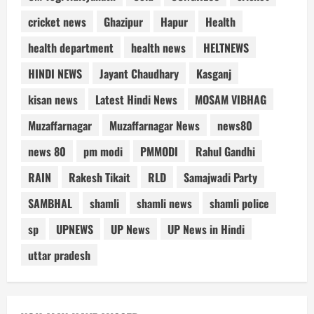
cricket news
Ghazipur
Hapur
Health
health department
health news
HELTNEWS
HINDI NEWS
Jayant Chaudhary
Kasganj
kisan news
Latest Hindi News
MOSAM VIBHAG
Muzaffarnagar
Muzaffarnagar News
news80
news 80
pm modi
PMMODI
Rahul Gandhi
RAIN
Rakesh Tikait
RLD
Samajwadi Party
SAMBHAL
shamli
shamli news
shamli police
sp
UPNEWS
UP News
UP News in Hindi
uttar pradesh