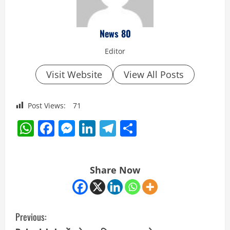
News 80
Editor
Visit Website
View All Posts
Post Views:
71
WhatsApp
Facebook
Messenger
LinkedIn
Telegram
Share
Share Now
C
Previous: