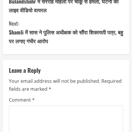
o
Bulandshahr में सरेराह महिला पर चाकू से हमला, घटना का
लाइव वीडियो वायरल
n
Next:
t
Shamli में सास ने पुलिस अधीक्षक को सौंपा शिकायती पत्र, बहु
i
पर लगाए गंभीर आरोप
n
u
Leave a Reply
e
Your email address will not be published.
Required
R
fields are marked
*
e
Comment
*
a
d