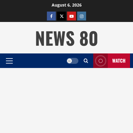
Skip
August 6, 2026
to
facebook
twitter
YOUTUBE
instagram
content
NEWS 80
WATCH
Primary
Menu