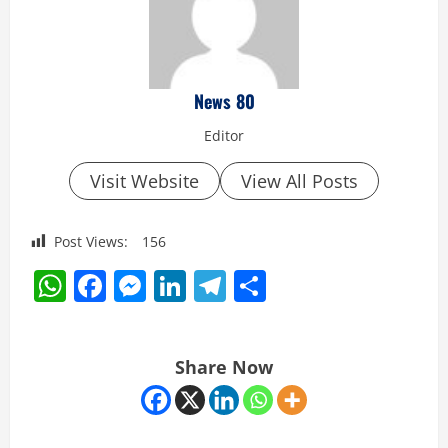
News 80
Editor
Visit Website
View All Posts
Post Views:
156
WhatsApp
Facebook
Messenger
LinkedIn
Telegram
Share
Share Now
C