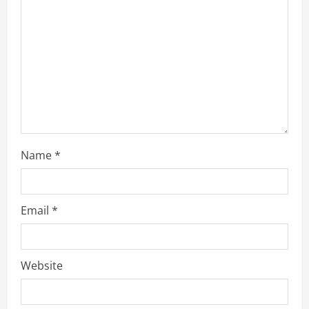
d
i
n
g
Name
*
Email
*
Website