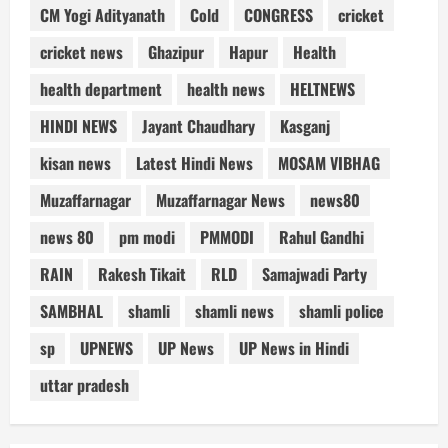
CM Yogi Adityanath
Cold
CONGRESS
cricket
cricket news
Ghazipur
Hapur
Health
health department
health news
HELTNEWS
HINDI NEWS
Jayant Chaudhary
Kasganj
kisan news
Latest Hindi News
MOSAM VIBHAG
Muzaffarnagar
Muzaffarnagar News
news80
news 80
pm modi
PMMODI
Rahul Gandhi
RAIN
Rakesh Tikait
RLD
Samajwadi Party
SAMBHAL
shamli
shamli news
shamli police
sp
UPNEWS
UP News
UP News in Hindi
uttar pradesh