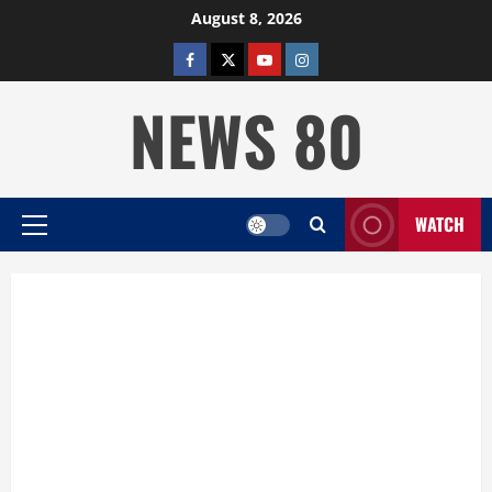
Skip
August 8, 2026
to
facebook
twitter
YOUTUBE
instagram
content
NEWS 80
WATCH
Primary
Menu