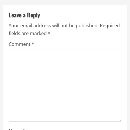
u
Leave a Reply
e
Your email address will not be published.
Required
R
fields are marked
*
e
Comment
*
a
d
i
n
g