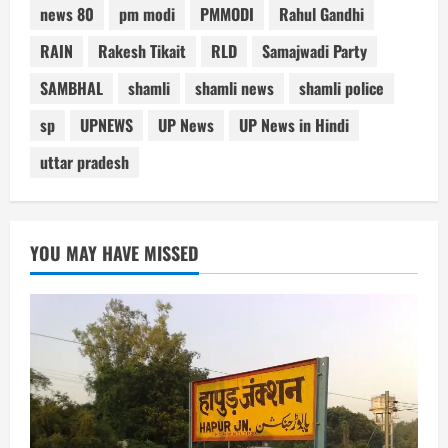
news 80
pm modi
PMMODI
Rahul Gandhi
RAIN
Rakesh Tikait
RLD
Samajwadi Party
SAMBHAL
shamli
shamli news
shamli police
sp
UPNEWS
UP News
UP News in Hindi
uttar pradesh
YOU MAY HAVE MISSED